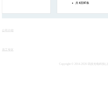
共
6
页
87
条
联
关于我们
服务项目
地
公司介绍
产品销售
电话
专家团队
课程中心
课程
人才招聘
专业书籍
业务
讯技风采
项目开发
技术
员工专区
技术咨询
Copyright © 2014-2026 讯技光电科技(上海