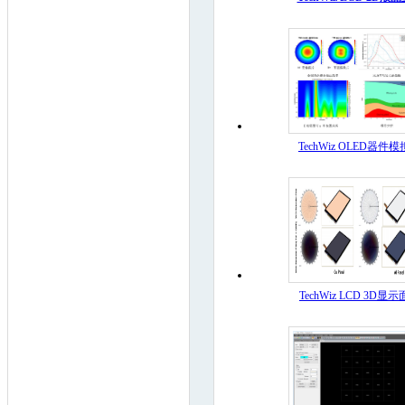
TechWiz OLED器件模
TechWiz LCD 3D显示