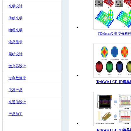
光学设计
薄膜光学
物理光学
TDeformX 形变分析
液晶显示
照明设计
激光器设计
专利数据库
TechWiz LCD 1D液
仪器产品
光通信设计
产品加工
TechWiz LCD 2D液