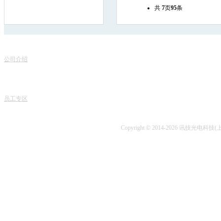
共
7
页
95
条
联
关于我们
服务项目
地
公司介绍
产品销售
电话
专家团队
课程中心
课程
人才招聘
专业书籍
业务
讯技风采
项目开发
技术
员工专区
技术咨询
Copyright © 2014-2026 讯技光电科技(上海