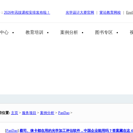
告：
2026年讯技课程安排发布啦！
光学设计大赛官网
|
黉论教育网校
|
Engl
中心
教育培训
案例分析
图书专区
前位置:
主页
>
服务项目
>
案例分析
>
PanDao
>
[
PanDao
]
蔡司、徕卡都在用的光学加工评估软件，中国企业能用吗？答案藏在这 4