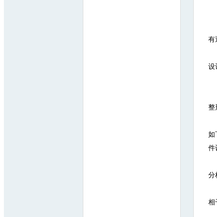
有
设
整
如
件
分
相