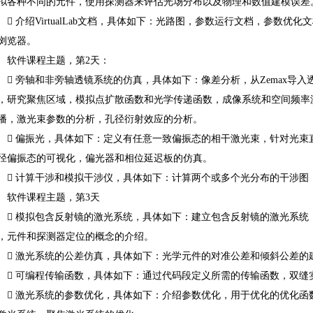
拟各种不同的元件，使用探测器来评估光场分布以及物理和数值建模误差

介绍VirtualLab文档，具体如下：光路图，参数运行文档，参数优化文档
浏览器。
软件课程主题，第2天：

旁轴和非旁轴透镜系统的仿真，具体如下：像差分析，从Zemax导
，研究聚焦区域，模拟点扩散函数和光学传递函数，成像系统和空间频率
播，激光束参数的分析，孔径衍射效应的分析。

偏振光，具体如下：定义有任意一致偏振态的相干激光束，针对光束
径偏振态的可视化，偏光器和相位延迟板的仿真。

计算干涉和模拟干涉仪，具体如下：计算两个或多个光分布的干涉图
软件课程主题，第3天

模拟包含反射镜的激光系统，具体如下：建立包含反射镜的激光系统
，元件和探测器定位的概念的介绍。

激光系统的公差仿真，具体如下：光学元件的对准公差和倾斜公差的

可编程传输函数，具体如下：通过代码段定义所需的传输函数，双缝

激光系统的参数优化，具体如下：介绍参数优化，用于优化的优化函