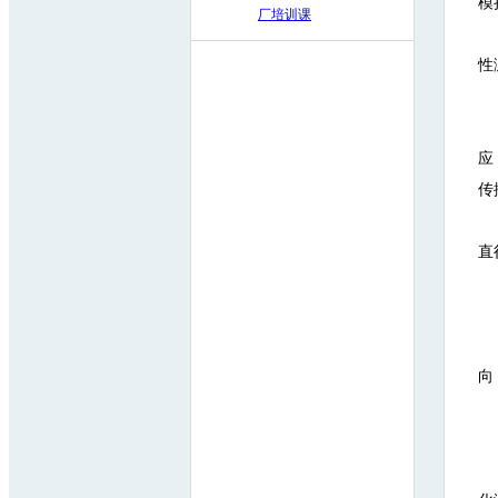
模
厂培训课
性
应
传
直
向