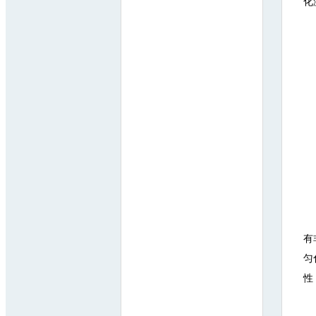
化
有
匀
性