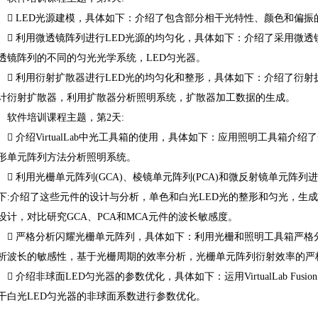

LED光源建模，具体如下：介绍了包含部分相干光特性、颜色和偏振

利用微透镜阵列进行LED光源的均匀化，具体如下：介绍了采用微透
透镜阵列的不同的匀光光学系统，LED匀光器。

利用衍射扩散器进行LED光的均匀化和整形，具体如下：介绍了衍射
计衍射扩散器，利用扩散器分析照明系统，扩散器加工数据的生成。
软件培训课程主题，第2天:

介绍VirtualLab中光工具箱的使用，具体如下：应用照明工具箱介
形单元阵列方法分析照明系统。

利用光栅单元阵列(GCA)、棱镜单元阵列(PCA)和微反射镜单元阵列进
下:介绍了这些元件的设计与分析，单色和白光LED光的整形和匀光，生
设计，对比研究GCA、PCA和MCA元件的波长敏感度。

严格分析闪耀光栅单元阵列，具体如下：利用光栅和照明工具箱严格
析波长的敏感性，基于光栅周期的效率分析，光栅单元阵列衍射效率的严

介绍非球面LED匀光器的参数优化，具体如下：运用VirtualLab Fus
干白光LED匀光器的非球面系数进行参数优化。