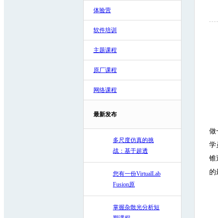
体验营
软件培训
主题课程
原厂课程
网络课程
最新发布
做
多尺度仿真的挑
学
战：基于超透
锥
的
您有一份VirtualLab
Fusion原
掌握杂散光分析短