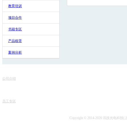
教育培训
项目合作
书籍专区
产品租赁
案例分析
联
关于我们
服务项目
地
公司介绍
产品销售
电话
专家团队
课程中心
课程
人才招聘
专业书籍
业务
讯技风采
项目开发
技术
员工专区
技术咨询
Copyright © 2014-2026 讯技光电科技(上海