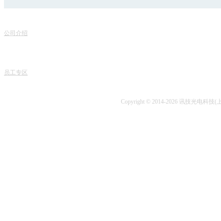
联
关于我们
服务项目
地
公司介绍
产品销售
电话
专家团队
课程中心
课程
人才招聘
专业书籍
业务
讯技风采
项目开发
技术
员工专区
技术咨询
Copyright © 2014-2026 讯技光电科技(上海