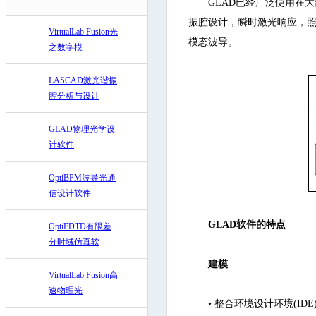
GLAD已经广泛使用在
振腔设计，瞬时激光响应，照相平
VirtualLab Fusion光
模态波导。
之数字模
LASCAD激光谐振
腔分析与设计
GLAD物理光学设
计软件
OptiBPM波导光通
信设计软件
GLAD软件的特点
OptiFDTD有限差
分时域仿真软
建模
VirtualLab Fusion高
速物理光
•
整合环境设计环境(IDE