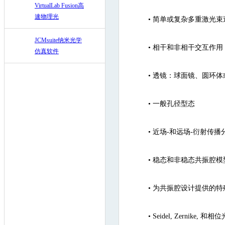
VirtualLab Fusion高
速物理光
•
简单或复杂多重激光束
JCMsuite纳米光学
•
相干和非相干交互作用
仿真软件
•
透镜：球面镜、圆环体
•
一般孔径型态
•
近场-和远场-衍射传播
•
稳态和非稳态共振腔模
•
为共振腔设计提供的特
•
Seidel, Zernike,