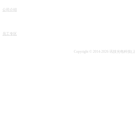
联
关于我们
服务项目
地
公司介绍
产品销售
电话
专家团队
课程中心
课程
人才招聘
专业书籍
业务
讯技风采
项目开发
技术
员工专区
技术咨询
Copyright © 2014-2026 讯技光电科技(上海