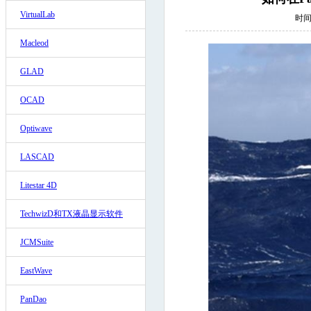
VirtualLab
时间:
Macleod
GLAD
OCAD
Optiwave
LASCAD
Litestar 4D
TechwizD和TX液晶显示软件
JCMSuite
EastWave
PanDao