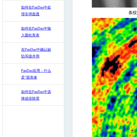
如何在PanDao中处
条纹
理非球面透
如何在PanDao中输
入圆柱形表
在PanDao中确认缺
陷等级并用
PanDao应用：什么
是“面形参
如何在PanDao中选
择或排除需