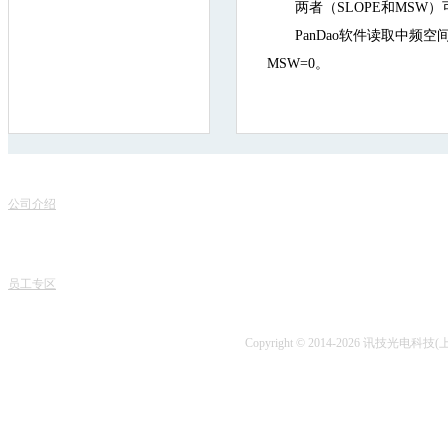
两者（SLOPE和MSW）可以
PanDao软件读取中
MSW=0。
联
关于我们
服务项目
地
公司介绍
产品销售
电话
专家团队
课程中心
课程
人才招聘
专业书籍
业务
讯技风采
项目开发
技术
员工专区
技术咨询
Copyright © 2014-2026 讯技光电科技(上海