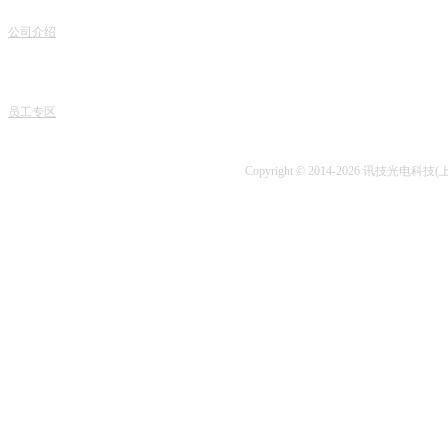
联
关于我们
服务项目
地
公司介绍
产品销售
电话
专家团队
课程中心
课程
人才招聘
专业书籍
业务
讯技风采
项目开发
技术
员工专区
技术咨询
Copyright © 2014-2026 讯技光电科技(上海