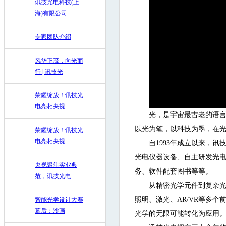
讯技光电科技(上
海)有限公司
专家团队介绍
风华正茂，向光而
行 | 讯技光
荣耀绽放！讯技光
电亮相央视
光，是宇宙最古老的语
以光为笔，以科技为墨，在
荣耀绽放！讯技光
电亮相央视
自1993年成立以来，
光电仪器设备、自主研发光
央视聚焦实业典
务、软件配套图书等等。
范，讯技光电
从精密光学元件到复杂
照明、激光、AR/VR等多
智能光学设计大赛
幕后：沙画
光学的无限可能转化为应用