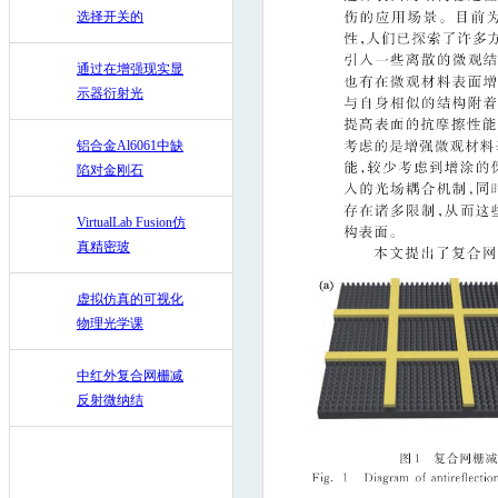
选择开关的
通过在增强现实显
示器衍射光
铝合金Al6061中缺
陷对金刚石
VirtualLab Fusion仿
真精密玻
虚拟仿真的可视化
物理光学课
中红外复合网栅减
反射微纳结