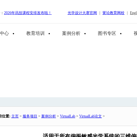
告：
2026年讯技课程安排发布啦！
光学设计大赛官网
|
黉论教育网校
|
Engl
中心
教育培训
案例分析
图书专区
前位置:
主页
>
服务项目
>
案例分析
>
VirtualLab
>
VirtualLab论文
>
适用于所有偏振敏感光学系统的三维偏