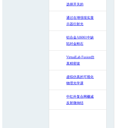
选择开关的
通过在增强现实显
示器衍射光
铝合金Al6061中缺
陷对金刚石
VirtualLab Fusion仿
真精密玻
虚拟仿真的可视化
物理光学课
中红外复合网栅减
反射微纳结