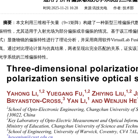
时间:2025-11-21 16:28
来源:
讯技光电
作者:
技术部
摘要
：本文利用三维相干矢量（9×1矩阵）构建了一种新型三维偏振代
振特性，尤其适用于入射光场为部分偏振或非偏振的情况。基于该三维偏振代
式）显微物镜的偏振特性进行了理论分析，并采用商用软件VirtualLab F
真。通过对比理论计算与仿真结果，两者呈现出完全匹配的关系，证实该
光学系统的三维偏振特性。