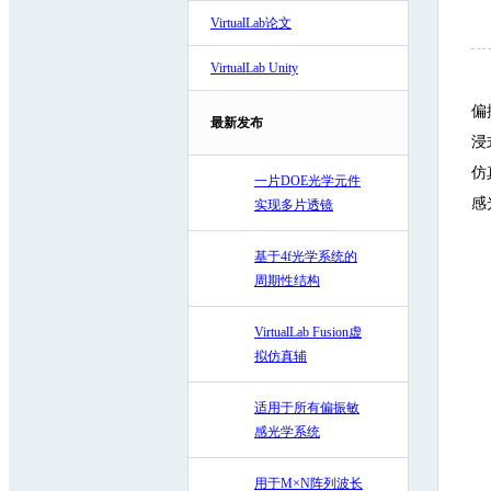
VirtualLab论文
VirtualLab Unity
偏
最新发布
浸
仿
一片DOE光学元件
感
实现多片透镜
基于4f光学系统的
周期性结构
VirtualLab Fusion虚
拟仿真辅
适用于所有偏振敏
感光学系统
用于M×N阵列波长