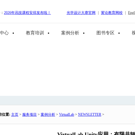
告：
2026年讯技课程安排发布啦！
光学设计大赛官网
|
黉论教育网校
|
Engl
中心
教育培训
案例分析
图书专区
前位置:
主页
>
服务项目
>
案例分析
>
VirtualLab
>
NEWSLETTER
>
VirtualLab Unity应用：有限